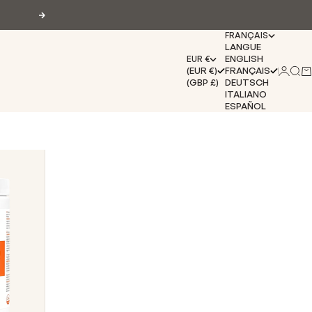
Suivant
FRANÇAIS
LANGUE
ENGLISH
EUR €
(EUR €)
FRANÇAIS
Connex
Rech
Pa
(GBP £)
DEUTSCH
ITALIANO
ESPAÑOL