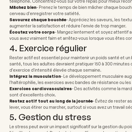
téléphone. Concentrez-vous sur votre repas pour mieux reconn
Mâchez bien
- Prenez le temps de bien mâcher chaque bouchée,
cerveau d'enregistrer votre satiété.
Savourez chaque bouchée
- Appréciez les saveurs, les text
augmenter la satisfaction et réduire l'envie de trop manger.
Écoutez votre corps
- Mangez lentement et soyez attentif a
vous avez vraiment faim et arrêtez-vous lorsque vous êtes co
4. Exercice régulier
Rester actif est essentiel pour maintenir un poids santé et un 
santé, tous les adultes devraient pratiquer 150 à 300 minutes
d'exercice d'intensité élevée chaque semaine.
Intégrez la musculation
- Le développement musculaire augm
l'haltérophilie, les exercices avec bandes de résistance ou les
Exercices cardiovasculaires
- Des activités comme la marche
sont d'excellents choix.
Restez actif tout au long de la journée
- Évitez de rester 
lever, vous étirer ou marcher, surtout si vous avez un travail sé
5. Gestion du stress
Le stress peut avoir un impact significatif sur la gestion du 