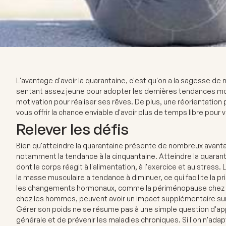
L'avantage d'avoir la quarantaine, c'est qu'on a la sagesse de
sentant assez jeune pour adopter les dernières tendances mo
motivation pour réaliser ses rêves. De plus, une réorientation
vous offrir la chance enviable d'avoir plus de temps libre pour
Relever les défis
Bien qu'atteindre la quarantaine présente de nombreux avantag
notamment la tendance à la cinquantaine. Atteindre la quaran
dont le corps réagit à l'alimentation, à l'exercice et au stress
la masse musculaire a tendance à diminuer, ce qui facilite la p
les changements hormonaux, comme la périménopause chez le
chez les hommes, peuvent avoir un impact supplémentaire sur
Gérer son poids ne se résume pas à une simple question d'appa
générale et de prévenir les maladies chroniques. Si l'on n'ada