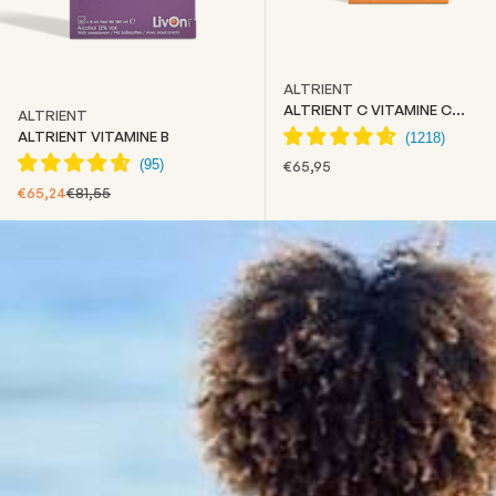
ALTRIENT
ALTRIENT C VITAMINE C
ALTRIENT
LIPOSOMALE
ALTRIENT VITAMINE B
PRIX DE VENTE
€65,95
PRIX DE VENTE
PRIX NORMAL
€65,24
€81,55