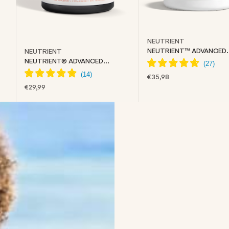
NEUTRIENT
NEUTRIENT™ ADVANCED
NEUTRIENT
COLLAGEN
NEUTRIENT® ADVANCED
CREATINE
PRIX DE VENTE
€35,98
PRIX DE VENTE
€29,99