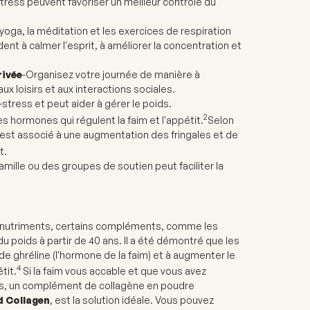
tress peuvent favoriser un meilleur contrôle du
oga, la méditation et les exercices de respiration
ent à calmer l'esprit, à améliorer la concentration et
rivée
-
Organisez votre journée de manière à
aux loisirs et aux interactions sociales.
i-stress et peut aider à gérer le poids.
2
 hormones qui régulent la faim et l'appétit.
Selon
 est associé à une augmentation des fringales et de
t.
mille ou des groupes de soutien peut faciliter la
 de nutriments, certains compléments, comme les
u poids à partir de 40 ans. Il a été démontré que les
de ghréline (l'hormone de la faim) et à augmenter le
4
tit.
Si la faim vous accable et que vous avez
s, un complément de collagène en poudre
 Collagen
, est la solution idéale. Vous pouvez