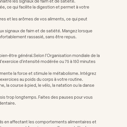
aître les signaux de faim et de satiété.
 ce qui facilite la digestion et permet à votre
ures et les arômes de vos aliments, ce qui peut
ux signaux de faim et de satiété. Mangez lorsque
nfortablement rassasié, sans être repus.
bien-être général.
Selon l'Organisation mondiale de la
 d'exercice d'intensité modérée ou 75 à 150 minutes
ente la force et stimule le métabolisme. Intégrez
 exercices au poids du corps à votre routine.
, la course à pied, le vélo, la natation ou la danse
assis trop longtemps. Faites des pauses pour vous
dentaire.
poids en affectant les comportements alimentaires et