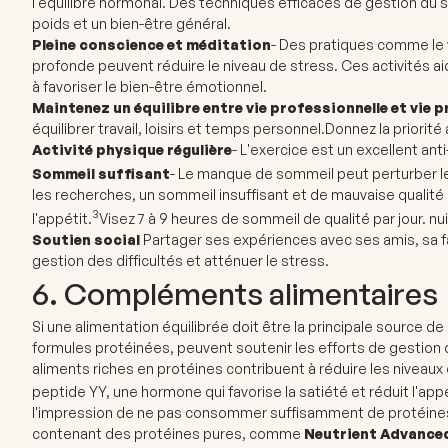
l'équilibre hormonal. Des techniques efficaces de gestion du s
poids et un bien-être général.
Pleine conscience et méditation
- Des pratiques comme le y
profonde peuvent réduire le niveau de stress. Ces activités aid
à favoriser le bien-être émotionnel.
Maintenez un équilibre entre vie professionnelle et vie p
équilibrer travail, loisirs et temps personnel.
Donnez la priorité 
Activité physique régulière
- L'exercice est un excellent ant
Sommeil suffisant
- Le manque de sommeil peut perturber les
les recherches, un sommeil insuffisant et de mauvaise qualité
3
l'appétit.
Visez 7 à 9 heures de sommeil de qualité par jour. nui
Soutien social
Partager ses expériences avec ses amis, sa fa
gestion des difficultés et atténuer le stress.
6. Compléments alimentaires
Si une alimentation équilibrée doit être la principale source
formules protéinées, peuvent soutenir les efforts de gestion d
aliments riches en protéines contribuent à réduire les niveaux 
peptide YY, une hormone qui favorise la satiété et réduit l'appé
l'impression de ne pas consommer suffisamment de protéine
contenant des protéines pures, comme
Neutrient Advanced