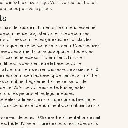
sque inévitable avec l'âge. Mais avec concentration
s pratiques pour vous guider.
ts
mais de plus de nutriments, ce qui rend essentiel
de commencer à ajuster votre liste de courses,
ansformées comme les gâteaux, le chocolat, les
s lorsque l'envie de sucré se fait sentir ! Vous pouvez
 avec des aliments qui vous apportent toutes les
rt calorique excessif, notamment : Fruits et
t fibres, ils devraient être la base de votre
ntail de nutriments et remplissez votre assiette à 40
otéines contribuent au développement et au maintien
lles contribuent également à une sensation de
senter 25 % de votre assiette. Privilégiez les
le tofu, les yaourts et les légumineuses.
réales raffinées. Le riz brun, le quinoa, l'avoine, le
t plus de fibres et de nutriments, contribuant ainsi à
sissez-en de bons. 10 % de votre alimentation devrait
s, l'huile d'olive et l'huile de coco. Les lipides sains