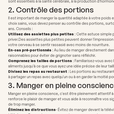
sont essentiels à la santé cérébrale, à la production d'hormone
2. Contrôle des portions
Il est important de manger la quantité adaptée à votre poids e
choix sains, vous devez penser au contrôle des portions, surto
ans. Conseils :
Utilisez des assiettes plus petites
: Cette astuce simple p
priver.
Des assiettes plus petites peuvent donner l'impression q
votre cerveau à se sentir rassasié avec moins de nourriture.
En-cas pré-portionnés
: Au lieu de manger directement dan
raisonnables pour éviter de grignoter sans réfléchir.
Comprenez les tailles de portions
: Familiarisez-vous avec
aliments jusqu'à ce que vous ayez une idée précise de leur taill
Divisez les repas au restaurant
: Les portions au restaura
à partager un repas avec quelqu'un ou à en garder la moitié pou
3. Manger en pleine conscien
Manger en pleine conscience, c'est être pleinement attentif à
renforce le plaisir de manger et vous aide à reconnaître vos si
de trop manger.
Éliminez les distractions
- Évitez de manger devant la télévi