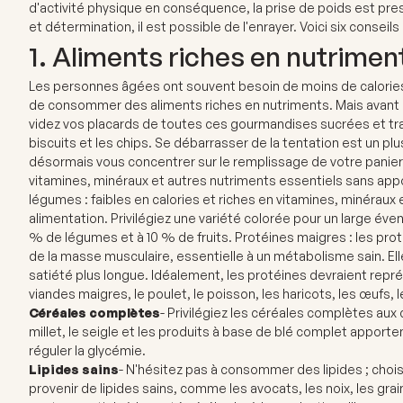
d'activité physique en conséquence, la prise de poids est pre
et détermination, il est possible de l'enrayer. Voici six conseil
1. Aliments riches en nutrimen
Les personnes âgées ont souvent besoin de moins de calories 
de consommer des aliments riches en nutriments.
Mais avant 
videz vos placards de toutes ces gourmandises sucrées et tr
biscuits et les chips. Se débarrasser de la tentation est un plu
désormais vous concentrer sur le remplissage de votre panier
vitamines, minéraux et autres nutriments essentiels sans appo
légumes : faibles en calories et riches en vitamines, minéraux e
alimentation. Privilégiez une variété colorée pour un large éve
% de légumes et à 10 % de fruits. Protéines maigres : les pr
de la masse musculaire, essentielle à un métabolisme sain. E
satiété plus longue. Idéalement, les protéines devraient repré
viandes maigres, le poulet, le poisson, les haricots, les œufs, 
Céréales complètes
- Privilégiez les céréales complètes aux cé
millet, le seigle et les produits à base de blé complet apporten
réguler la glycémie.
Lipides sains
- N'hésitez pas à consommer des lipides ; choi
provenir de lipides sains, comme les avocats, les noix, les graine