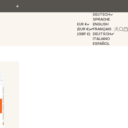
Vor
DEUTSCH
SPRACHE
ENGLISH
EUR €
(EUR €)
FRANÇAIS
Anmel
Suc
Wa
(GBP £)
DEUTSCH
ITALIANO
ESPAÑOL