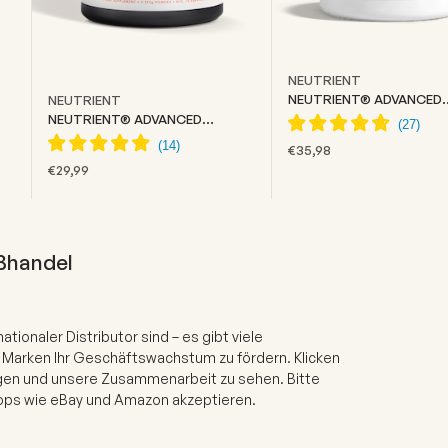
NEUTRIENT
NEUTRIENT® ADVANCED
NEUTRIENT
COLLAGEN
NEUTRIENT® ADVANCED
CREATINE
ANGEBOT
€35,98
ANGEBOT
€29,99
ßhandel
ionaler Distributor sind – es gibt viele
Marken Ihr Geschäftswachstum zu fördern. Klicken
gen und unsere Zusammenarbeit zu sehen. Bitte
hops wie eBay und Amazon akzeptieren.