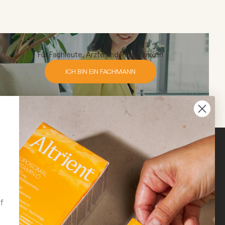
Für Fachleute, Ärzte und Privatkliniken
ICH BIN EIN FACHMANN
bensstil. Konsultieren Sie stets eine
e schwanger sind, stillen, versuchen
nehmen.
f