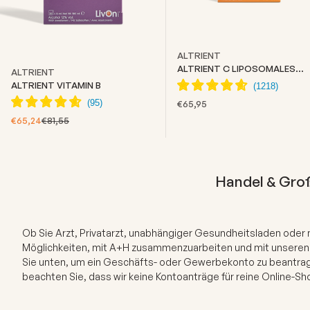
ALTRIENT
ALTRIENT C LIPOSOMALES
ALTRIENT
VITAMIN C
ALTRIENT VITAMIN B
ANGEBOT
€65,95
ANGEBOT
REGULÄRER PREIS
€65,24
€81,55
Handel & Gro
Ob Sie Arzt, Privatarzt, unabhängiger Gesundheitsladen oder nat
Möglichkeiten, mit A+H zusammenzuarbeiten und mit unseren 
Sie unten, um ein Geschäfts- oder Gewerbekonto zu beantra
beachten Sie, dass wir keine Kontoanträge für reine Online-S