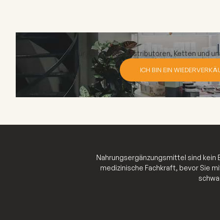
Für Apotheken, Distributoren, Ketten und u
ICH BIN EIN WIEDERVERKÄ
Nahrungsergänzungsmittel sind kein E
medizinische Fachkraft, bevor Sie m
schwan