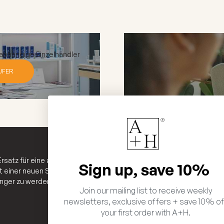
nabhängige Einzelhändler
UFER
rsatz für eine abwechslungsreiche Ernährung und einen gesunden Le
Sign up, save 10%
it einer neuen Supplement-Routine beginnen, insbesondere wenn Si
ger zu werden oder Medikamente bzw. pflanzliche Präparate ein
Join our mailing list to receive weekly
newsletters, exclusive offers + save 10% of
your first order with A+H.